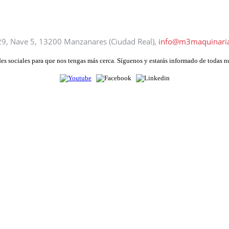
Conecta con Nosotros...
 29, Nave 5
,
13200
Manzanares
(Ciudad Real)
,
info@m3maquinari
des sociales para que nos tengas más cerca. Síguenos y estarás informado de todas n
as similares.
aber más