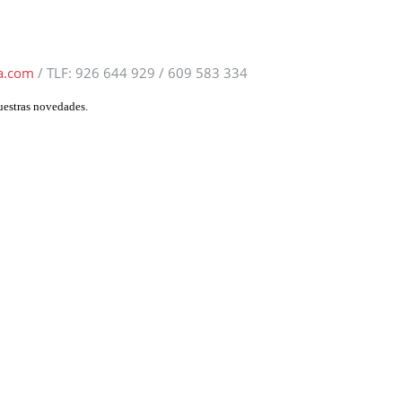
a.com
/ TLF:
926 644 929 / 609 583 334
uestras novedades.