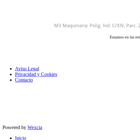
M3 Maquinaria:
Polig. Ind. C/XIV, Parc.
Estamos en las re
Aviso Legal
Privacidad y Cookies
Contacto
Este sitio usa cookies anónimas y tecnologí
Si no cambia la configuración de su navegador, usted acepta su uso.
S
Acepto
Powered by
Wexcia
Inicio